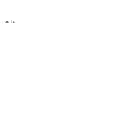
nciar
s puertas.