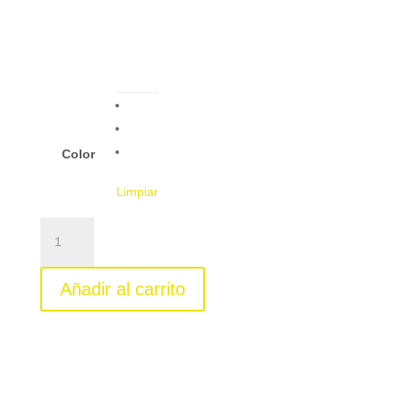
Color
Limpiar
MEGANE
E-
TECH
Añadir al carrito
cantidad
Compacto y atractivo a la
vista