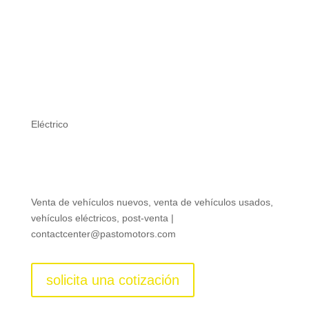
RENAULT MEGANE E-TECH
ELÉCTRICO
Eléctrico
desde: $130.990.000
Venta de vehículos nuevos, venta de vehículos usados,
vehículos eléctricos, post-venta |
contactcenter@pastomotors.com
solicita una cotización