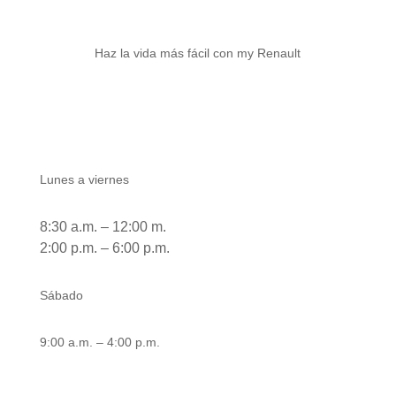
Haz la vida más fácil con my Renault
Atención área comercial
Lunes a viernes
8:30 a.m. – 12:00 m.
2:00 p.m. – 6:00 p.m.
Sábado
9:00 a.m. – 4:00 p.m.
Atención área de taller