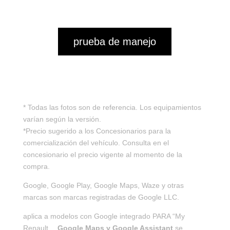
prueba de manejo
* Todas las fotos son de referencia. Los equipamientos
varían según la versión.
*Precio sugerido a los Concesionarios para la
comercialización del vehículo. Consulta en el
concesionario el precio vigente al momento de la
compra.
Google, Google Play, Google Maps, Waze y otras
marcas son marcas registradas de Google LLC.
aplica a modelos con Google integrado PARA “My
Renault…
Google Maps y Google Assistant
se