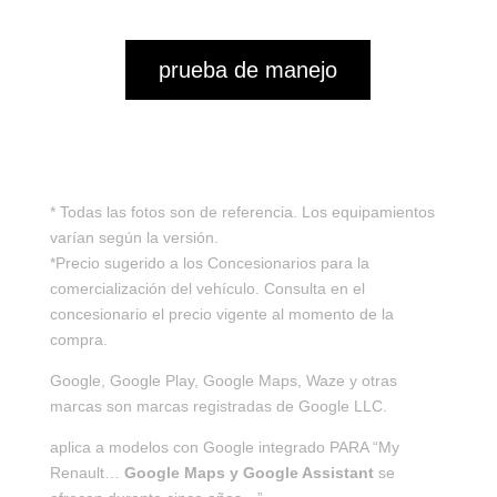
prueba de manejo
* Todas las fotos son de referencia. Los equipamientos
varían según la versión.
*Precio sugerido a los Concesionarios para la
comercialización del vehículo. Consulta en el
concesionario el precio vigente al momento de la
compra.
Google, Google Play, Google Maps, Waze y otras
marcas son marcas registradas de Google LLC.
aplica a modelos con Google integrado PARA “My
Renault…
Google Maps y Google Assistant
se