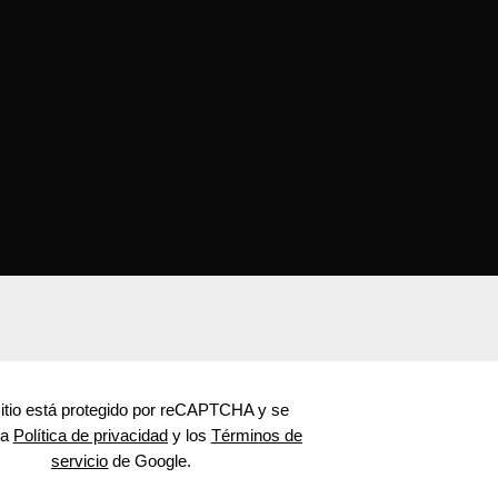
s
itio está protegido por reCAPTCHA y se
la
Política de privacidad
y los
Términos de
servicio
de Google.