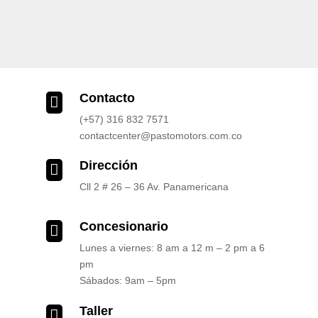
Contacto

(+57) 316 832 7571
contactcenter@pastomotors.com.co
Dirección

Cll 2 # 26 – 36 Av. Panamericana
Concesionario

Lunes a viernes: 8 am a 12 m – 2 pm a 6
pm
Sábados: 9am – 5pm
Taller
