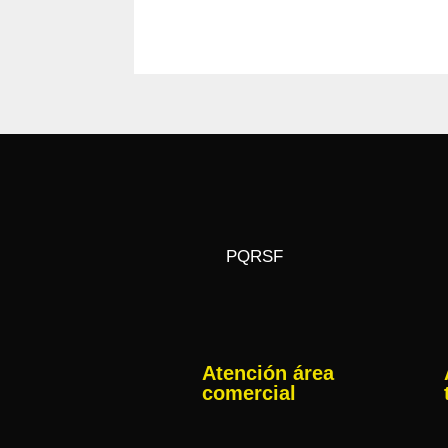
PQRSF
Atención área
comercial