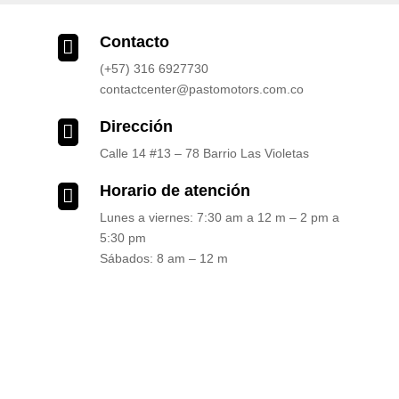
Contacto

(+57) 316 6927730
contactcenter@pastomotors.com.co
Dirección

Calle 14 #13 – 78 Barrio Las Violetas
Horario de atención

Lunes a viernes: 7:30 am a 12 m – 2 pm a
5:30 pm
Sábados: 8 am – 12 m