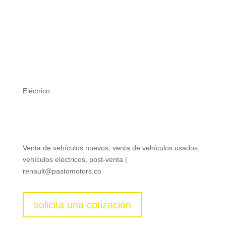
RENAULT KANGOO E-TECH
ELÉCTRICO
Eléctrico
desde: $159.000.000
Venta de vehículos nuevos, venta de vehículos usados,
vehículos eléctricos, post-venta |
renault@pastomotors.co
solicita una cotización