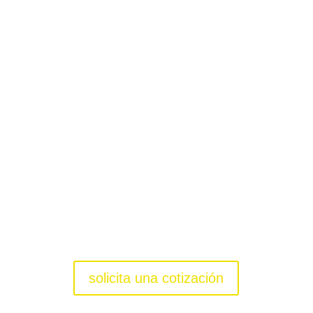
conoce las versiones
KANGOO E-TECH
ELÉCTRICO
desde: $159.000.000
solicita una cotización