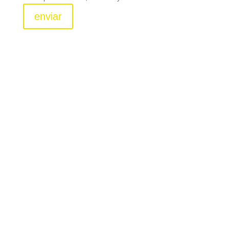
enviar
Confort, espacio y tecnología
para una experiencia inigualable