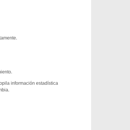
ctamente.
miento.
pila información estadística
mbia.