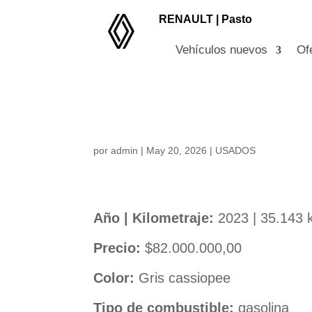
RENAULT |
Pasto
Vehículos nuevos
Of
Renault Duster CVT
por
admin
|
May 20, 2026
|
USADOS
Año | Kilometraje:
2023 | 35.143
Precio:
$82.000.000,00
Color:
Gris cassiopee
Tipo de combustible:
gasolina