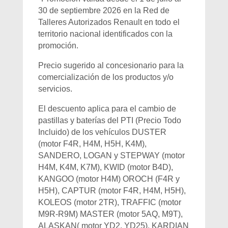
30 de septiembre 2026 en la Red de
Talleres Autorizados Renault en todo el
territorio nacional identificados con la
promoción.
Precio sugerido al concesionario para la
comercialización de los productos y/o
servicios.
El descuento aplica para el cambio de
pastillas y baterías del PTI (Precio Todo
Incluido) de los vehículos DUSTER
(motor F4R, H4M, H5H, K4M),
SANDERO, LOGAN y STEPWAY (motor
H4M, K4M, K7M), KWID (motor B4D),
KANGOO (motor H4M) OROCH (F4R y
H5H), CAPTUR (motor F4R, H4M, H5H),
KOLEOS (motor 2TR), TRAFFIC (motor
M9R-R9M) MASTER (motor 5AQ, M9T),
ALASKAN( motor YD2, YD25), KARDIAN