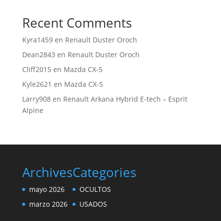
Recent Comments
Kyra1459
en
Renault Duster Oroch
Dean2843
en
Renault Duster Oroch
Cliff2015
en
Mazda CX-5
Kyle2621
en
Mazda CX-5
Larry908
en
Renault Arkana Hybrid E-tech – Esprit
Alpine
Archives
Categories
mayo 2026
OCULTOS
marzo 2026
USADOS